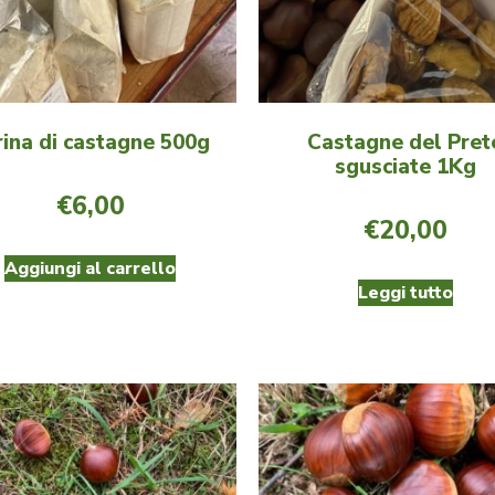
rina di castagne 500g
Castagne del Pret
sgusciate 1Kg
€
6,00
€
20,00
Aggiungi al carrello
Leggi tutto