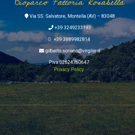
Bioparco Fattoria Rosabella
Via SS. Salvatore, Montella (AV) – 83048
+39 3249233193
+39 3889982814
gilberto.soriano@virgilio.it
P.iva 02624760647
Privacy Policy