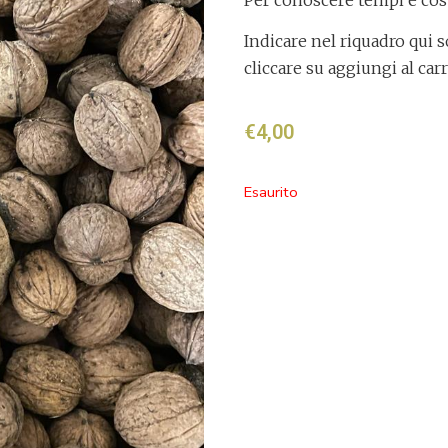
Per conoscere tempi e cos
Indicare nel riquadro qui s
cliccare su aggiungi al carr
€
4,00
Esaurito