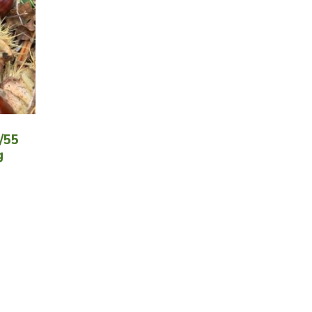
/55
g