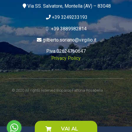
Via SS. Salvatore, Montella (AV) – 83048
+39 3249233193
+39 3889982814
gilberto.soriano@virgilio.it
P.iva 02624760647
Privacy Policy
© 2020 All rights reserved Bioparco Fattoria Rosabella
VAI AL